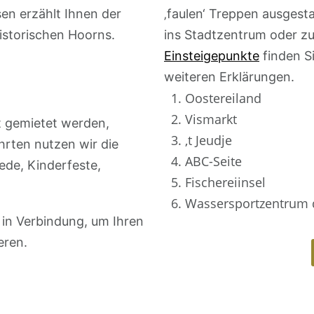
en erzählt Ihnen der
‚faulen‘ Treppen ausgesta
istorischen Hoorns.
ins Stadtzentrum oder zu
Einsteigepunkte
finden Si
weiteren Erklärungen.
1. Oostereiland
2. Vismarkt
t gemietet werden,
3. ‚t Jeudje
hrten nutzen wir die
4. ABC-Seite
ede, Kinderfeste,
5. Fischereiinsel
6. Wassersportzentrum 
 in Verbindung, um Ihren
eren.