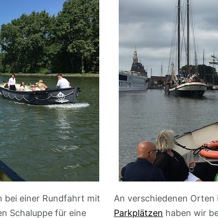
 bei einer Rundfahrt mit
An verschiedenen Orten 
en Schaluppe für eine
Parkplätzen
haben wir be